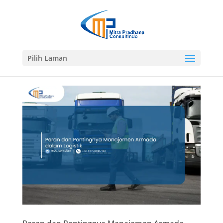
Pilih Laman