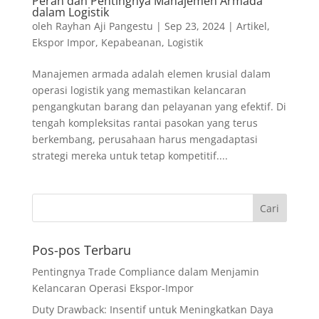
Peran dan Pentingnya Manajemen Armada
dalam Logistik
oleh
Rayhan Aji Pangestu
|
Sep 23, 2024
|
Artikel
,
Ekspor Impor
,
Kepabeanan
,
Logistik
Manajemen armada adalah elemen krusial dalam
operasi logistik yang memastikan kelancaran
pengangkutan barang dan pelayanan yang efektif. Di
tengah kompleksitas rantai pasokan yang terus
berkembang, perusahaan harus mengadaptasi
strategi mereka untuk tetap kompetitif....
Pos-pos Terbaru
Pentingnya Trade Compliance dalam Menjamin
Kelancaran Operasi Ekspor-Impor
Duty Drawback: Insentif untuk Meningkatkan Daya