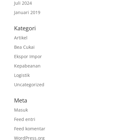
Juli 2024
Januari 2019
Kategori
Artikel
Bea Cukai
Ekspor Impor
Kepabeanan
Logistik
Uncategorized
Meta
Masuk
Feed entri
Feed komentar
WordPress.org