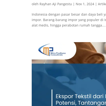
oleh
Rayhan Aji Pangestu
|
Nov 1, 2024
|
Artik
Indonesia dengan pasar besar dan daya beli 
impor. Barang-barang impor yang populer di In
alat medis, hingga perabotan rumah tangga....