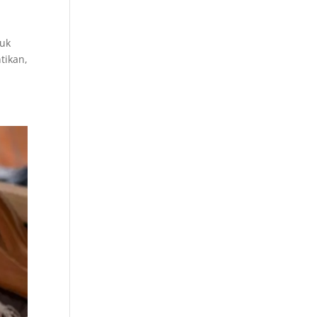
duk
tikan,