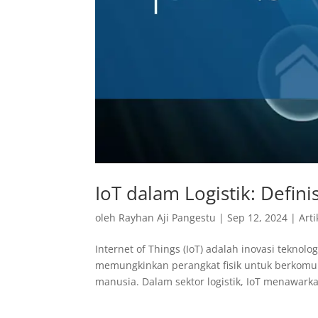
IoT dalam Logistik: Defini
oleh
Rayhan Aji Pangestu
|
Sep 12, 2024
|
Arti
Internet of Things (IoT) adalah inovasi teknolo
memungkinkan perangkat fisik untuk berkomun
manusia. Dalam sektor logistik, IoT menawarka