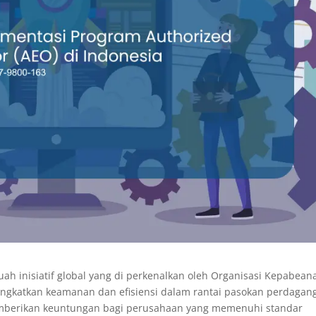
ah inisiatif global yang di perkenalkan oleh Organisasi Kepabean
ingkatkan keamanan dan efisiensi dalam rantai pasokan perdagan
memberikan keuntungan bagi perusahaan yang memenuhi standar