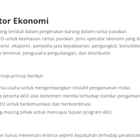
ator Ekonomi
yang terlibat dalam pergerakan barang dalam rantai pasokan
O untuk keamanan rantai pasokan. Jenis operator ekonomi yang d
tir, eksportir, penyedia jasa kepabeanan, pengangkut, konsolida
la terminal, pengusaha pergudangan, dan distributor.
sip-prinsip berikut:
unia usaha untuk mengembangkan inisiatif pengamanan risiko.
da peserta AEO atas komitmen mereka terhadap standar pengaman
a AEO untuk berkomunikasi dan berkoordinasi.
g-masing pihak untuk mencapai tujuan program AEO.
an harus memenuhi kriteria seperti kepatuhan terhadap peratura