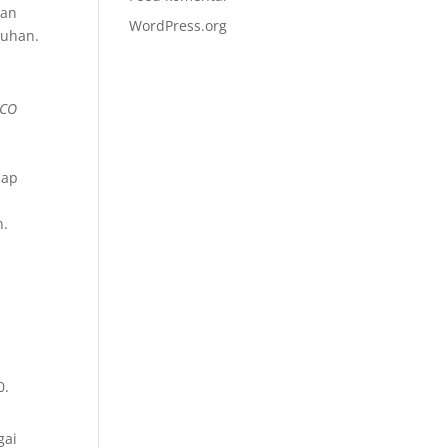
gan
WordPress.org
buhan.
WCO
dap
n.
0.
gai