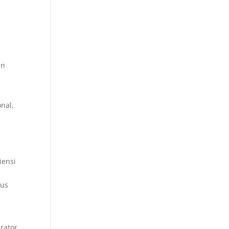
n
an
nal,
iensi
rus
rator.