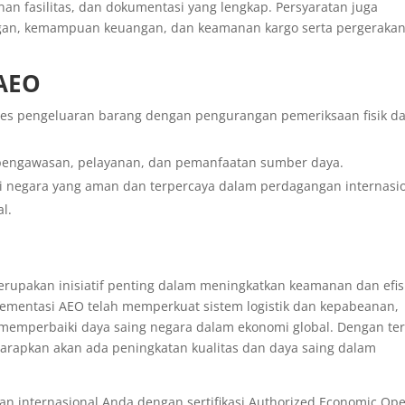
n fasilitas, dan dokumentasi yang lengkap. Persyaratan juga
gan, kemampuan keuangan, dan keamanan kargo serta pergeraka
 AEO
es pengeluaran barang dengan pengurangan pemeriksaan fisik d
 pengawasan, pelayanan, dan pemanfaatan sumber daya.
ai negara yang aman dan terpercaya dalam perdagangan internasio
l.
rupakan inisiatif penting dalam meningkatkan keamanan dan efis
lementasi AEO telah memperkuat sistem logistik dan kepabeanan,
mperbaiki daya saing negara dalam ekonomi global. Dengan te
arapkan akan ada peningkatan kualitas dan daya saing dalam
n internasional Anda dengan sertifikasi Authorized Economic Ope