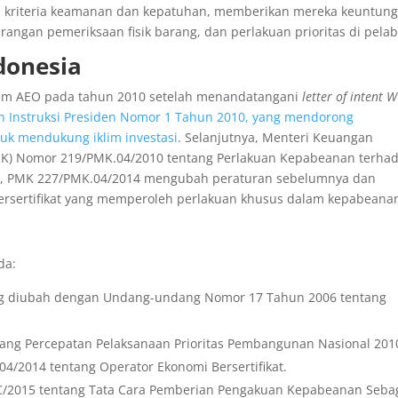
i kriteria keamanan dan kepatuhan, memberikan mereka keuntun
angan pemeriksaan fisik barang, dan perlakuan prioritas di pela
donesia
am AEO pada tahun 2010 setelah menandatangani
letter of intent 
an Instruksi Presiden Nomor 1 Tahun 2010, yang mendorong
tuk mendukung iklim investasi
. Selanjutnya, Menteri Keuangan
MK) Nomor 219/PMK.04/2010 tentang Perlakuan Kepabeanan terha
14, PMK 227/PMK.04/2014 mengubah peraturan sebelumnya dan
rsertifikat yang memperoleh perlakuan khusus dalam kepabeana
da:
g diubah dengan Undang-undang Nomor 17 Tahun 2006 tentang
tang Percepatan Pelaksanaan Prioritas Pembangunan Nasional 201
/2014 tentang Operator Ekonomi Bersertifikat.
BC/2015 tentang Tata Cara Pemberian Pengakuan Kepabeanan Seba