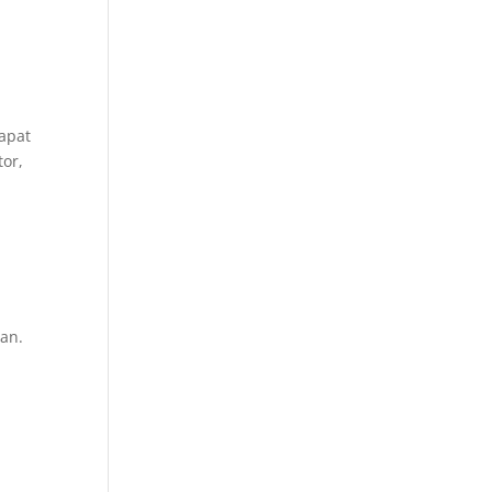
apat
tor,
an.
n