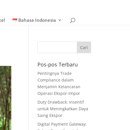
kel
Bahasa Indonesia
Pos-pos Terbaru
Pentingnya Trade
Compliance dalam
Menjamin Kelancaran
Operasi Ekspor-Impor
Duty Drawback: Insentif
untuk Meningkatkan Daya
Saing Ekspor
Digital Payment Gateway: