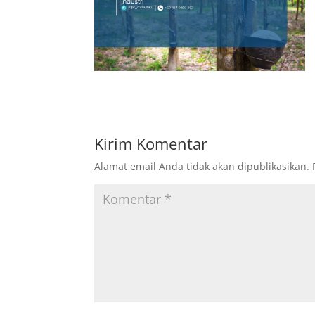
Kirim Komentar
Alamat email Anda tidak akan dipublikasikan.