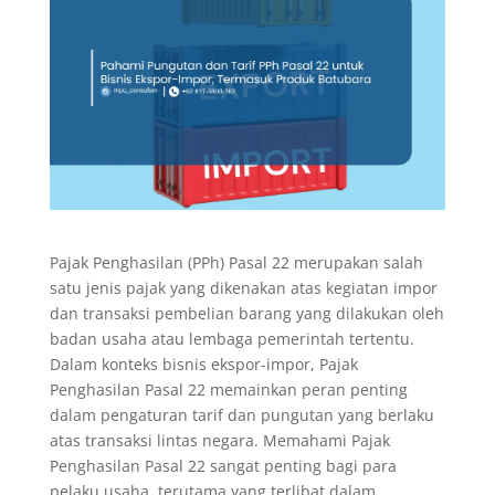
Pajak Penghasilan (PPh) Pasal 22 merupakan salah
satu jenis pajak yang dikenakan atas kegiatan impor
dan transaksi pembelian barang yang dilakukan oleh
badan usaha atau lembaga pemerintah tertentu.
Dalam konteks bisnis ekspor-impor, Pajak
Penghasilan Pasal 22 memainkan peran penting
dalam pengaturan tarif dan pungutan yang berlaku
atas transaksi lintas negara. Memahami Pajak
Penghasilan Pasal 22 sangat penting bagi para
pelaku usaha, terutama yang terlibat dalam