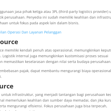
unaan jasa pihak ketiga atau 3PL (third-party logistics provider) 
ik perusahaan. Penyedia ini sudah memiliki keahlian dan infrastr
an untuk fokus pada aspek lain dalam bisnis.
asilan Operasi Dan Layanan Pelanggan
source
ce memiliki kendali penuh atas operasional, memungkinkan kepu
. Logistik internal juga memungkinkan kustomisasi proses sesuai
n memastikan keselarasan dengan nilai serta budaya perusahaan
ti pembebasan pajak, dapat membantu mengurangi biaya operasional
i.
urce
 untuk infrastruktur, yang menjadi tantangan bagi perusahaan kec
sional memerlukan keahlian dan sumber daya memadai, dan jika ku
a mengurangi efisiensi. Fokus perusahaan juga bisa terpecah,