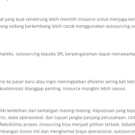
l yang kuat cenderung lebih memilih insource untuk menjaga ken
u yang sedang berkembang lebih cocok menggunakan outsourcing u
 kompleks, outsourcing kepada 3PL berpengalaman dapat menawark
 ke pasar baru atau ingin meningkatkan efisiensi sering kali leb
 kustomisasi dianggap penting, insource mungkin lebih sesuai.
iliki kelebihan dan tantangan masing-masing. Keputusan yang tep
nis, skala operasional, dan tujuan jangka panjang perusahaan. Un
sibilitas proses, insourcing bisa menjadi pilihan terbaik. Sebali
mbangan bisnis inti dan menghemat biaya operasional, outsourci