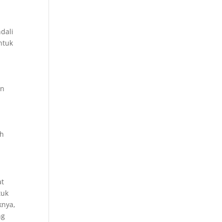
dali
ntuk
an
ih
at
tuk
knya,
ng