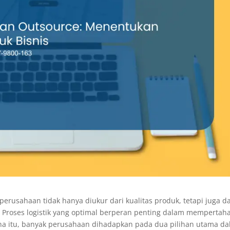
erusahaan tidak hanya diukur dari kualitas produk, tetapi juga da
k. Proses logistik yang optimal berperan penting dalam memperta
na itu, banyak perusahaan dihadapkan pada dua pilihan utama d