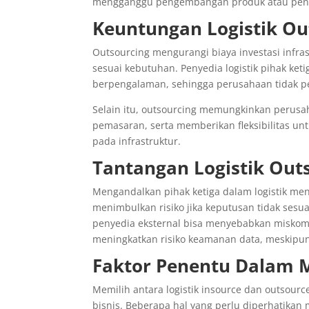
mengganggu pengembangan produk atau penin
Keuntungan Logistik Ou
Outsourcing mengurangi biaya investasi infr
sesuai kebutuhan. Penyedia logistik pihak ket
berpengalaman, sehingga perusahaan tidak pe
Selain itu, outsourcing memungkinkan perusah
pemasaran, serta memberikan fleksibilitas u
pada infrastruktur.
Tantangan Logistik Out
Mengandalkan pihak ketiga dalam logistik men
menimbulkan risiko jika keputusan tidak sesu
penyedia eksternal bisa menyebabkan miskomun
meningkatkan risiko keamanan data, meskipun
Faktor Penentu Dalam M
Memilih antara logistik insource dan outsou
bisnis. Beberapa hal yang perlu diperhatikan m