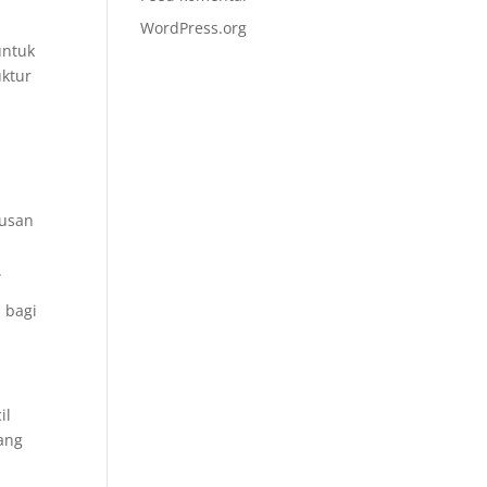
WordPress.org
untuk
uktur
tusan
.
 bagi
il
rang