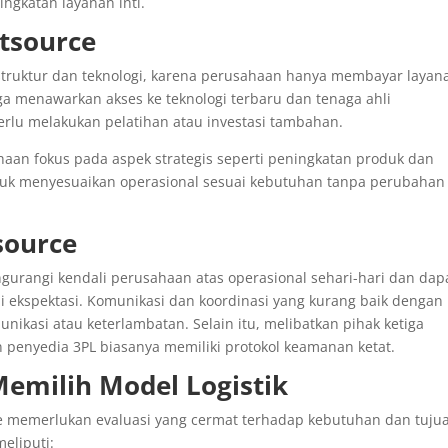
gkatan layanan inti.
tsource
astruktur dan teknologi, karena perusahaan hanya membayar layan
iga menawarkan akses ke teknologi terbaru dan tenaga ahli
rlu melakukan pelatihan atau investasi tambahan.
aan fokus pada aspek strategis seperti peningkatan produk dan
ntuk menyesuaikan operasional sesuai kebutuhan tanpa perubahan
source
gurangi kendali perusahaan atas operasional sehari-hari dan dap
ai ekspektasi. Komunikasi dan koordinasi yang kurang baik dengan
ikasi atau keterlambatan. Selain itu, melibatkan pihak ketiga
 penyedia 3PL biasanya memiliki protokol keamanan ketat.
emilih Model Logistik
rce memerlukan evaluasi yang cermat terhadap kebutuhan dan tuju
eliputi: