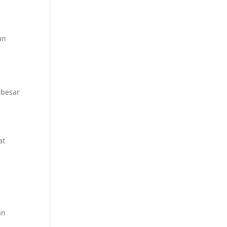
an
 besar
at
an