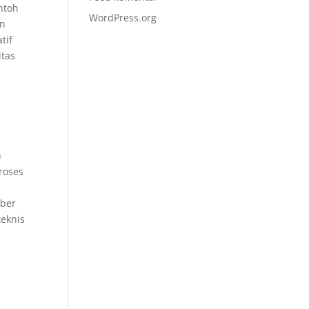
ntoh
WordPress.org
an
tif
itas
)
roses
mber
teknis