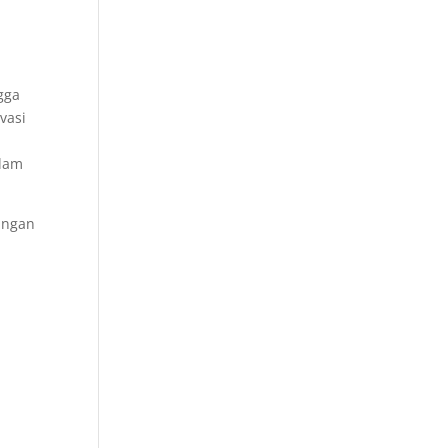
ngga
vasi
alam
angan