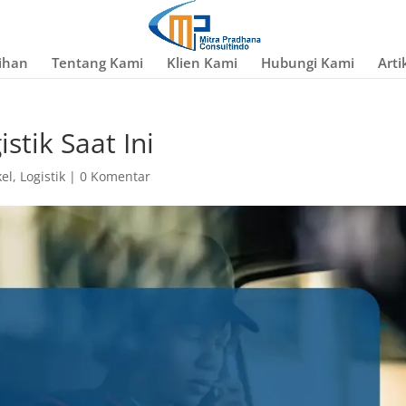
ihan
Tentang Kami
Klien Kami
Hubungi Kami
Arti
stik Saat Ini
kel
,
Logistik
|
0 Komentar