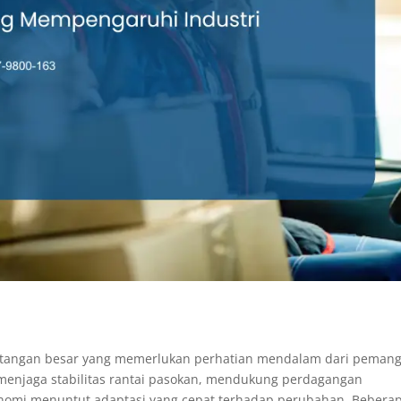
tantangan besar yang memerlukan perhatian mendalam dari peman
am menjaga stabilitas rantai pasokan, mendukung perdagangan
omi menuntut adaptasi yang cepat terhadap perubahan. Beberap