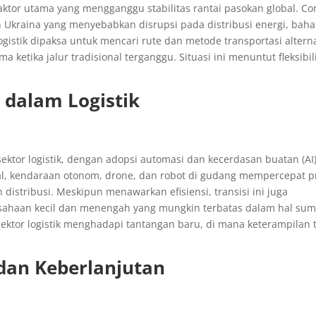
faktor utama yang mengganggu stabilitas rantai pasokan global. Co
an Ukraina yang menyebabkan disrupsi pada distribusi energi, bah
istik dipaksa untuk mencari rute dan metode transportasi alterna
ketika jalur tradisional terganggu. Situasi ini menuntut fleksibil
 dalam Logistik
ktor logistik, dengan adopsi automasi dan kecerdasan buatan (AI
ital, kendaraan otonom, drone, dan robot di gudang mempercepat p
 distribusi. Meskipun menawarkan efisiensi, transisi ini juga
sahaan kecil dan menengah yang mungkin terbatas dalam hal su
i sektor logistik menghadapi tantangan baru, di mana keterampilan 
dan Keberlanjutan