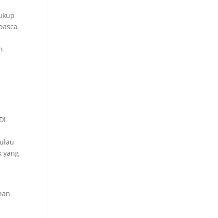
cukup
 pasca
n
Di
pulau
k yang
anan