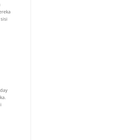
u
ereka
sisi
-day
ka.
i