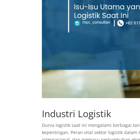
Industri Logistik
Dunia logistik saat ini mengalami berbagai 
kepentingan. Peran vital sektor logistik dal
internasional, dan memacu pertumbuhan ekon