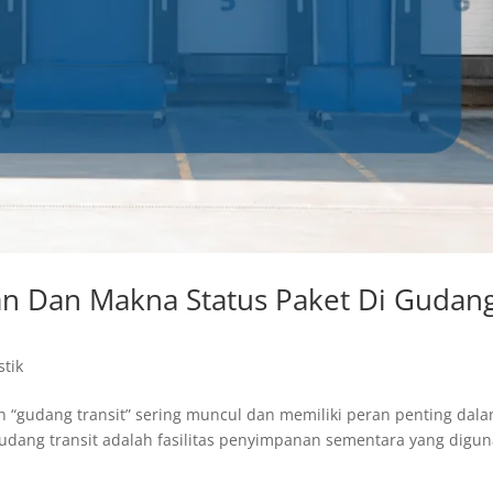
an Dan Makna Status Paket Di Gudan
stik
lah “gudang transit” sering muncul dan memiliki peran penting dal
dang transit adalah fasilitas penyimpanan sementara yang digu