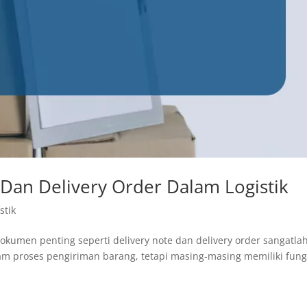
Dan Delivery Order Dalam Logistik
stik
kumen penting seperti delivery note dan delivery order sangatla
alam proses pengiriman barang, tetapi masing-masing memiliki fung