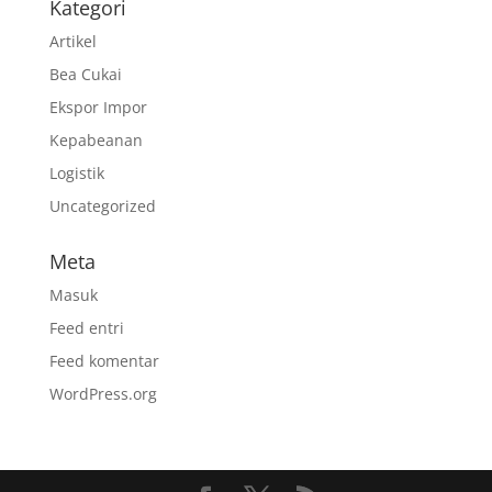
Kategori
Artikel
Bea Cukai
Ekspor Impor
Kepabeanan
Logistik
Uncategorized
Meta
Masuk
Feed entri
Feed komentar
WordPress.org