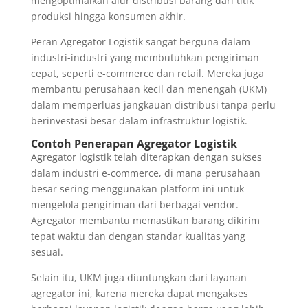
mengoptimalkan alur distribusi barang dari titik
produksi hingga konsumen akhir.
Peran Agregator Logistik sangat berguna dalam
industri-industri yang membutuhkan pengiriman
cepat, seperti e-commerce dan retail. Mereka juga
membantu perusahaan kecil dan menengah (UKM)
dalam memperluas jangkauan distribusi tanpa perlu
berinvestasi besar dalam infrastruktur logistik.
Contoh Penerapan Agregator Logistik
Agregator logistik telah diterapkan dengan sukses
dalam industri e-commerce, di mana perusahaan
besar sering menggunakan platform ini untuk
mengelola pengiriman dari berbagai vendor.
Agregator membantu memastikan barang dikirim
tepat waktu dan dengan standar kualitas yang
sesuai.
Selain itu, UKM juga diuntungkan dari layanan
agregator ini, karena mereka dapat mengakses