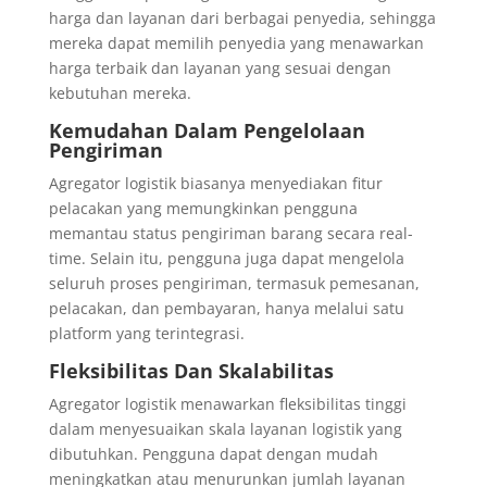
harga dan layanan dari berbagai penyedia, sehingga
mereka dapat memilih penyedia yang menawarkan
harga terbaik dan layanan yang sesuai dengan
kebutuhan mereka.
Kemudahan Dalam Pengelolaan
Pengiriman
Agregator logistik biasanya menyediakan fitur
pelacakan yang memungkinkan pengguna
memantau status pengiriman barang secara real-
time. Selain itu, pengguna juga dapat mengelola
seluruh proses pengiriman, termasuk pemesanan,
pelacakan, dan pembayaran, hanya melalui satu
platform yang terintegrasi.
Fleksibilitas Dan Skalabilitas
Agregator logistik menawarkan fleksibilitas tinggi
dalam menyesuaikan skala layanan logistik yang
dibutuhkan. Pengguna dapat dengan mudah
meningkatkan atau menurunkan jumlah layanan