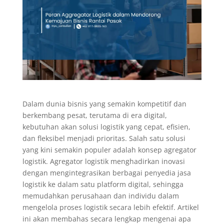
Dalam dunia bisnis yang semakin kompetitif dan
berkembang pesat, terutama di era digital,
kebutuhan akan solusi logistik yang cepat, efisien,
dan fleksibel menjadi prioritas. Salah satu solusi
yang kini semakin populer adalah konsep agregator
logistik. Agregator logistik menghadirkan inovasi
dengan mengintegrasikan berbagai penyedia jasa
logistik ke dalam satu platform digital, sehingga
memudahkan perusahaan dan individu dalam
mengelola proses logistik secara lebih efektif. Artikel
ini akan membahas secara lengkap mengenai apa