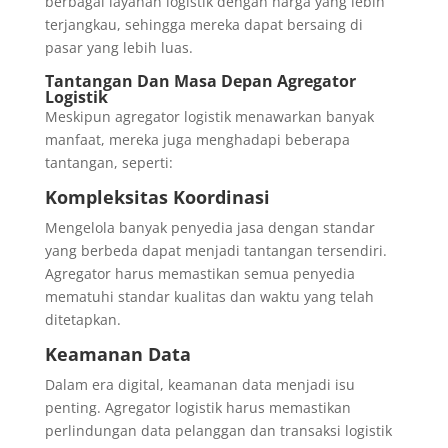
berbagai layanan logistik dengan harga yang lebih
terjangkau, sehingga mereka dapat bersaing di
pasar yang lebih luas.
Tantangan Dan Masa Depan Agregator
Logistik
Meskipun agregator logistik menawarkan banyak
manfaat, mereka juga menghadapi beberapa
tantangan, seperti:
Kompleksitas Koordinasi
Mengelola banyak penyedia jasa dengan standar
yang berbeda dapat menjadi tantangan tersendiri.
Agregator harus memastikan semua penyedia
mematuhi standar kualitas dan waktu yang telah
ditetapkan.
Keamanan Data
Dalam era digital, keamanan data menjadi isu
penting. Agregator logistik harus memastikan
perlindungan data pelanggan dan transaksi logistik