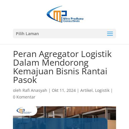
Pilih Laman
Peran Agregator Logistik
Dalam Mendorong
Kemajuan Bisnis Rantai
Pasok
oleh
Rafi Anasyah
|
Okt 11, 2024
|
Artikel
,
Logistik
|
0 Komentar