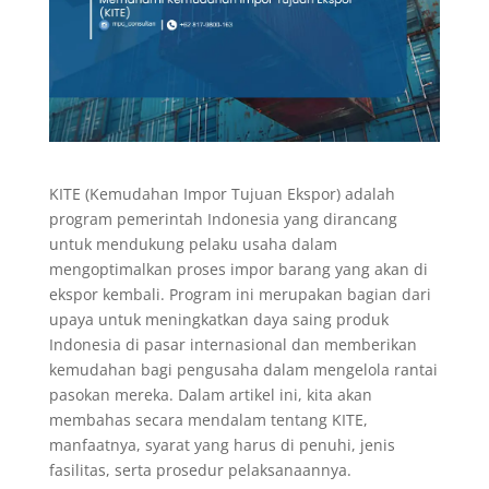
KITE (Kemudahan Impor Tujuan Ekspor) adalah
program pemerintah Indonesia yang dirancang
untuk mendukung pelaku usaha dalam
mengoptimalkan proses impor barang yang akan di
ekspor kembali. Program ini merupakan bagian dari
upaya untuk meningkatkan daya saing produk
Indonesia di pasar internasional dan memberikan
kemudahan bagi pengusaha dalam mengelola rantai
pasokan mereka. Dalam artikel ini, kita akan
membahas secara mendalam tentang KITE,
manfaatnya, syarat yang harus di penuhi, jenis
fasilitas, serta prosedur pelaksanaannya.